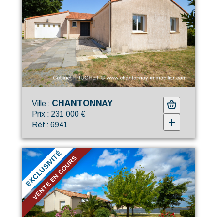
CHANTONNAY
Ville :
Prix : 231 000 €
Réf : 6941
EXCLUSIVITÉ
VENTE EN COURS