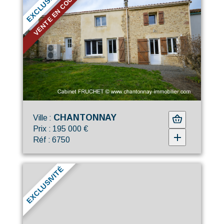
EXCLUSIVITÉ
VENTE EN COURS
CHANTONNAY
Ville :
Prix : 195 000 €
Réf : 6750
EXCLUSIVITÉ