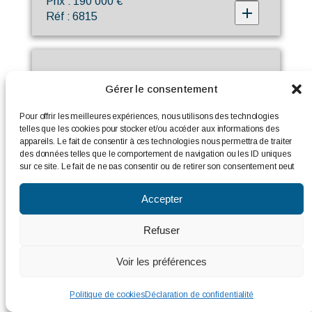
Prix : 190 000 €
Réf : 6815
Gérer le consentement
Pour offrir les meilleures expériences, nous utilisons des technologies
telles que les cookies pour stocker et/ou accéder aux informations des
appareils. Le fait de consentir à ces technologies nous permettra de traiter
des données telles que le comportement de navigation ou les ID uniques
sur ce site. Le fait de ne pas consentir ou de retirer son consentement peut
avoir un effet négatif sur certaines caractéristiques et fonctions.
Accepter
Refuser
THIRÉ
Ville :
Prix : 190 000 €
Voir les préférences
Réf : 6820
Politique de cookies
Déclaration de confidentialité