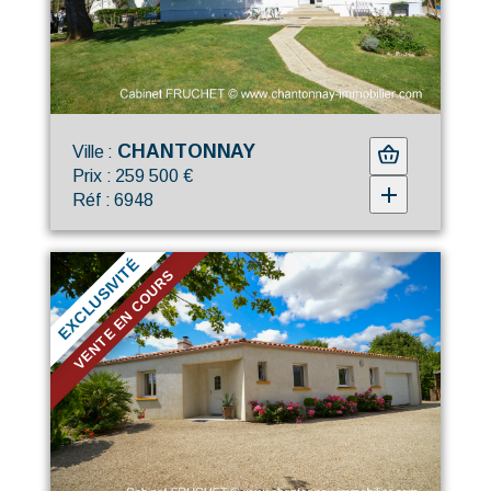
CHANTONNAY
Ville :
Prix : 259 500 €
Réf : 6948
EXCLUSIVITÉ
VENTE EN COURS