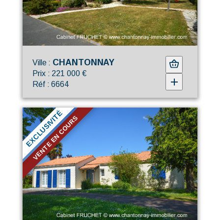
CHANTONNAY
Ville :
Prix : 221 000 €
Réf : 6664
EXCLUSIVITÉ
VENTE EN COURS