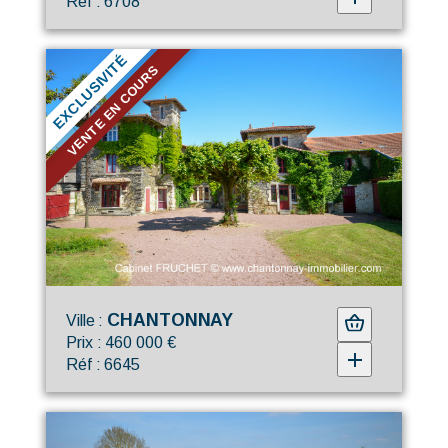
Réf : 6708
EXCLUSIVITÉ
VENTE EN COURS
CHANTONNAY
Ville :
Prix : 460 000 €
Réf : 6645