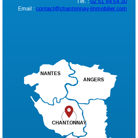
Tél. :
02 51 94 54 30
Email :
contact@chantonnay-immobilier.com
NANTES
ANGERS
CHANTONNAY