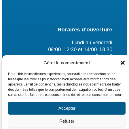
Horaires d’ouverture
Lundi au vendredi
09:00–12:30 et 14:00–18:30
Samedi
Gérer le consentement
9:00–12:00
Pour offrir les meilleures expériences, nous utilisons des technologies
telles que les cookies pour stocker et/ou accéder aux informations des
appareils. Le fait de consentir à ces technologies nous permettra de traiter
des données telles que le comportement de navigation ou les ID uniques
sur ce site. Le fait de ne pas consentir ou de retirer son consentement peut
avoir un effet négatif sur certaines caractéristiques et fonctions.
Accepter
Mentions légales
–
Plan du site
–
Refuser
Politique de traitement des données à