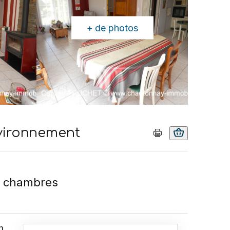
+ de photos
nvironnement
 chambres
n