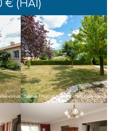
 € (HAI)