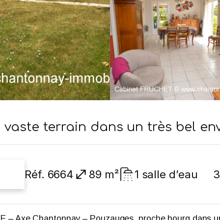
 vaste terrain dans un très bel e
89 m²
1 salle d’eau
Réf. 6664
3
U
– Axe Chantonnay – Pouzauges, proche bourg dans u