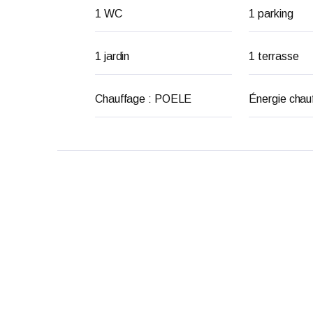
1 WC
1 parking
1 jardin
1 terrasse
Chauffage : POELE
Énergie chau