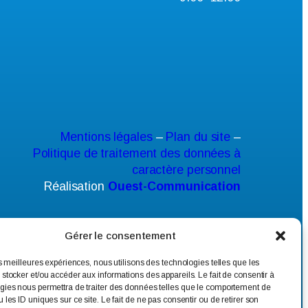
Mentions légales
–
Plan du site
–
Politique de traitement des données à
caractère personnel
Réalisation
Ouest-Communication
Gérer le consentement
es meilleures expériences, nous utilisons des technologies telles que les
 stocker et/ou accéder aux informations des appareils. Le fait de consentir à
gies nous permettra de traiter des données telles que le comportement de
 les ID uniques sur ce site. Le fait de ne pas consentir ou de retirer son